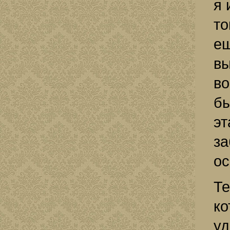
я 
то
ещ
вы
во
бы
эт
за
ос
Те
ко
уд