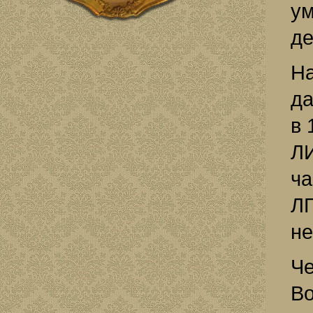
ум
де
На
да
в 
ЛИ
ча
ЛГ
не
Че
Во