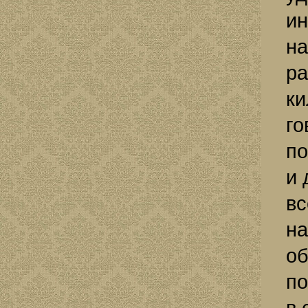
ин
на
ра
ки
го
по
и 
вс
на
об
по
в 