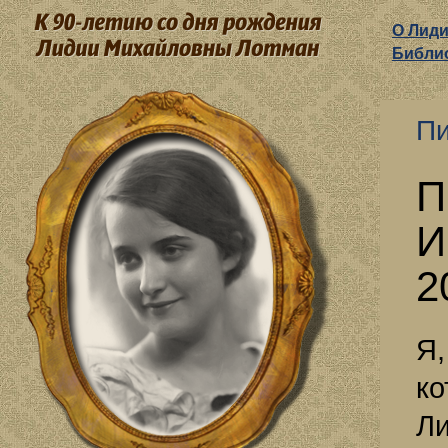
О Лид
Библи
Пи
П
И
2
Я,
ко
Ли