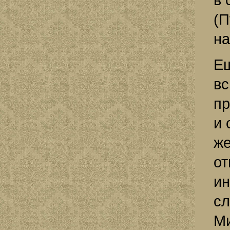
(П
на
Ещ
вс
пр
и 
же
от
ин
сл
Ми