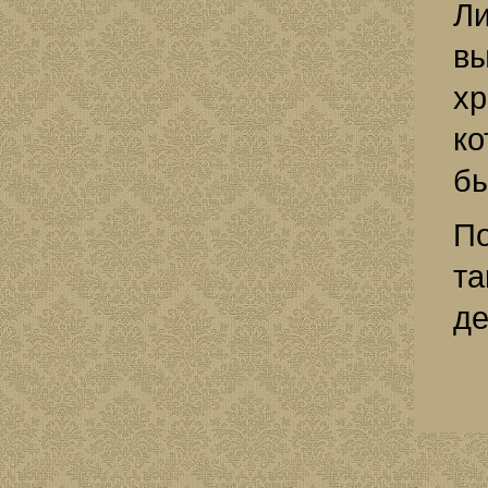
Ли
в
хр
ко
бы
По
та
де