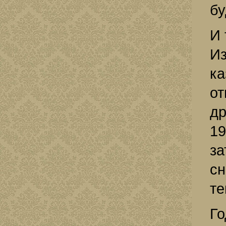
бу
И 
Из
ка
от
др
19
за
сн
те
Го