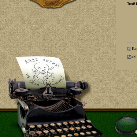
Твой
[1]
Кар
[2]
«Ко