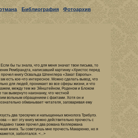
отмана
Библиография
Фотоархив
 Если бы ты знала, что для меня значат твои письма, то
 Ученик Рембрандта, написавший картинку «Христос перед
о прочел книгу Освальда Шпенглера «Закат Европы».
ам есть кое-что интересное. Можно сделать вывод, что
льно для людей, проникает во все сферы жизни, и что
скажем, между тем же Эйнштейном, Роденом и Блоком
е так вывернуто наизнанку, что честной
воим вольным обращением с фактами. Хотя он и
сознательно обманывает читателя, заговаривая ему
изусть два трескучих и напыщенных монолога Трибулэ.
ова — вот эту книгу можно действительно прочесть с
 Недавно также прочел два романа Келлермана
ная книга. Ты советуешь мне прочесть Макаренко, но я
кажется, заболтался. <...>