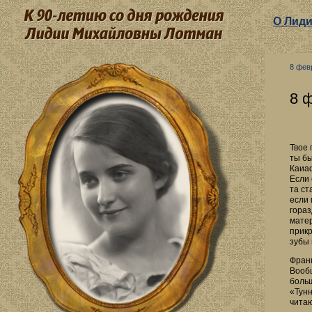
О Лид
8 фев
8 
Твое 
ты бы
Каиаф
Если 
та ст
если 
гораз
матер
прикр
зубы 
Франц
Вообщ
больш
«Тунн
чита