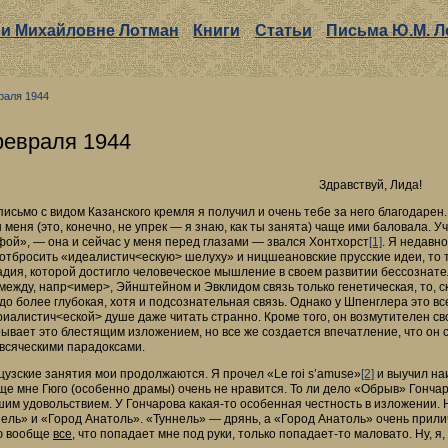
ии Михайловне Лотман
Книги
Статьи
Письма Ю.М. Л
раля 1944
февраля 1944
Здравствуй, Лида!
письмо с видом Казанского кремля я получил и очень тебе за него благодарен.
 меня (это, конечно, не упрек — я знаю, как ты занята) чаще ими баловала.
ой», — она и сейчас у меня перед глазами — звался Хонтхорст
[1]
. Я недавн
отбросить «идеалистич<ескую> шелуху» и ницшеановские прусские идеи, то т
адия, которой достигло человеческое мышление в своем развитии бессознате
между, напр<имер>, Эйнштейном и Эвклидом связь только генетическая, то, 
до более глубокая, хотя и подсознательная связь. Однако у Шпенглера это вс
иалистич<еской> душе даже читать странно. Кроме того, он возмутителен с
ывает это блестящим изложением, но все же создается впечатление, что он 
всяческими парадоксами.
узские занятия мои продолжаются. Я прочел «Le roi s’amuse»
[2]
и выучил на
е мне Гюго (особенно драмы) очень не нравится. То ли дело «Обрыв» Гончар
им удовольствием. У Гончарова какая-то особенная честность в изложении.
ель» и «Город Анатоль». «Туннель» — дрянь, а «Город Анатоль» очень прилич
ю вообще
все
, что попадает мне под руки, только попадает-то маловато. Ну, я, 